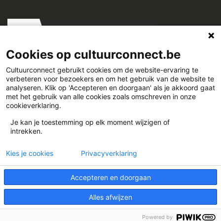
Cookies op cultuurconnect.be
Cultuurconnect gebruikt cookies om de website-ervaring te
verbeteren voor bezoekers en om het gebruik van de website te
Cultuurconnect
analyseren. Klik op 'Accepteren en doorgaan' als je akkoord gaat
met het gebruik van alle cookies zoals omschreven in onze
cookieverklaring.
Miriam Makebaplein 1 9000 Gent
Je kan je toestemming op elk moment wijzigen of
intrekken.
www.cultuurconnect.be
Kies je cookies
Privacyverklaring
Accepteren en doorgaan
Alles afwijzen
Theme:
Illdy
.
© Cultuurconnect
Powered by