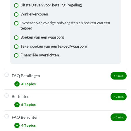
Uitstel geven voor betaling (regeling)
Winkelverkopen
Invoeren van overige ontvangsten en boeken van een
tegoed
Boeken van een waarborg
Tegenboeken van een tegoed/waarborg
Financiële overzichten
FAQ Betalingen
< 1
min.
4 Topics
Berichten
< 1
min.
Wanneer verschijnt er een pop-up met een optie voor
kwijtschelden?
5 Topics
Kan ik een foutieve betaling annuleren?
FAQ Berichten
< 1
min.
Soorten berichten
Hoe kan ik openstaande kosten in bulk kwijtschelden?
4 Topics
Berichten printen
Wat als een lener niet kan betalen aan de betaalautomaat