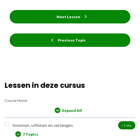
Next Lesson
Previous Topic
Lessen in deze cursus
Course Home
Expand All
Lessons
Innemen, uitlenen en verlengen
< 1
min.
7 Topics