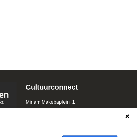
Cultuurconnect
Miriam Makebaplein 1
9000 Gent
www.cultuurconnect.be