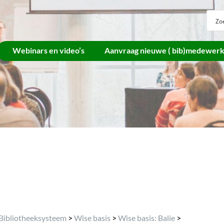
Webinars en video’s
Aanvraag nieuwe ( bib)medewer
Archief
Bibliotheeksysteem
>
Wise basis
>
Wise basis: Balie
>