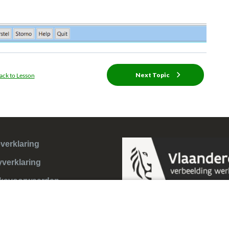
Next Topic
ack to Lesson
verklaring
yverklaring
ksvoorwaarden