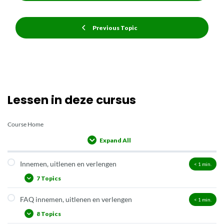
Previous Topic
Lessen in deze cursus
Course Home
Expand All
Lessons
Innemen, uitlenen en verlengen
< 1
min.
7 Topics
FAQ innemen, uitlenen en verlengen
< 1
min.
Uitlenen
8 Topics
Innemen