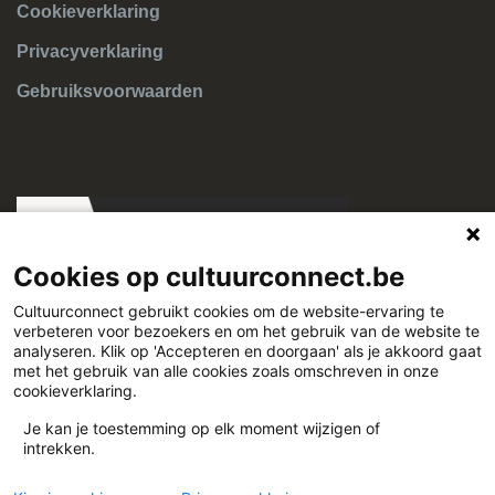
Cookieverklaring
Privacyverklaring
Gebruiksvoorwaarden
Cookies op cultuurconnect.be
Cultuurconnect gebruikt cookies om de website-ervaring te
verbeteren voor bezoekers en om het gebruik van de website te
Cultuurconnect
analyseren. Klik op 'Accepteren en doorgaan' als je akkoord gaat
met het gebruik van alle cookies zoals omschreven in onze
cookieverklaring.
Miriam Makebaplein 1 9000 Gent
Je kan je toestemming op elk moment wijzigen of
intrekken.
www.cultuurconnect.be