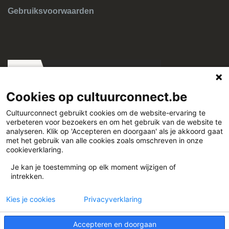
Gebruiksvoorwaarden
Cookies op cultuurconnect.be
Cultuurconnect gebruikt cookies om de website-ervaring te
verbeteren voor bezoekers en om het gebruik van de website te
Cultuurconnect
analyseren. Klik op 'Accepteren en doorgaan' als je akkoord gaat
met het gebruik van alle cookies zoals omschreven in onze
cookieverklaring.
Miriam Makebaplein 1 9000 Gent
Je kan je toestemming op elk moment wijzigen of
intrekken.
www.cultuurconnect.be
Kies je cookies
Privacyverklaring
Accepteren en doorgaan