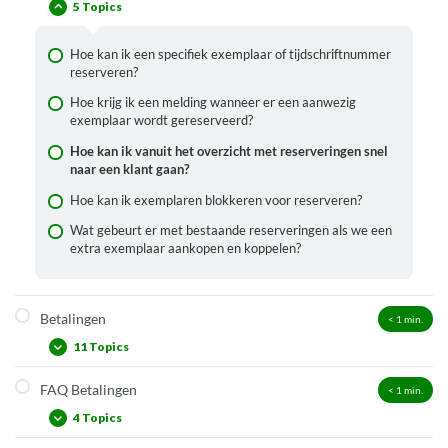
5 Topics
Het reserveerscherm
Waarom staat er een leeftijdsbeperking op dit materiaal?
Sneltoetsen innemen en uitlenen
Reserveringen klaarzetten en/of afhandelen
Hoe kan je een afwijkende inleverdatum geven aan een
Hoe kan ik een specifiek exemplaar of tijdschriftnummer
lener, klas of instelling?
reserveren?
Overzichten van reserveringen
Hoe stel ik andere uitleenmethodes voor de vakantie in?
Hoe krijg ik een melding wanneer er een aanwezig
Welke opties voor reserveren kan de servicedesk
exemplaar wordt gereserveerd?
instellen?
Alle uitgeleende werken van één klant (incl. klas, instelling,
administratieve pas) in bulk innemen
Hoe kan ik vanuit het overzicht met reserveringen snel
Magazijnreserveringen en -aanvragen
naar een klant gaan?
Wat is er aan de hand als je de foutmelding “Niet akkoord:
Reserveringsstatus en codes afhandeling reservering
Exemplaar is niet uitleenbaar, geen reglement gevonden”
Hoe kan ik exemplaren blokkeren voor reserveren?
krijgt?
Wat gebeurt er met bestaande reserveringen als we een
extra exemplaar aankopen en koppelen?
Betalingen
< 1
min.
11 Topics
FAQ Betalingen
< 1
min.
Kosten afrekenen of registreren voor latere betaling
4 Topics
Kosten kwijtschelden