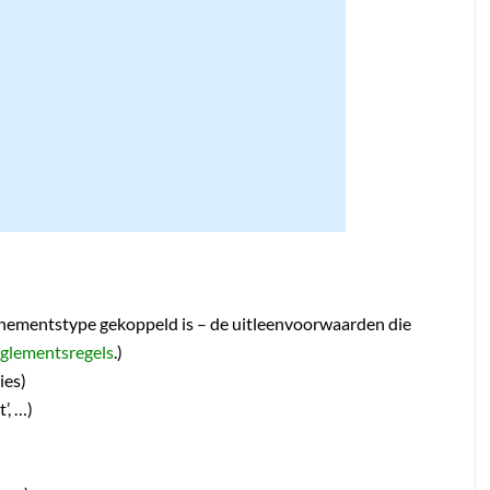
onnementstype gekoppeld is – de uitleenvoorwaarden die
glementsregels
.)
ies)
’, …)