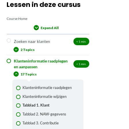
Lessen in deze cursus
Course Home
Expand All
Lessons
Zoeken naar klanten
< 1
min.
2 Topics
Klanteninformatie raadplegen
Klant opzoeken via klantgegevens
< 1
min.
en aanpassen
Een andere klant opzoeken vanuit
17 Topics
het klantendetailscherm
Klanteninformatie raadplegen
Klanteninformatie wijzigen
Tabblad 1. Klant
Tabblad 2. NAW-gegevens
Tabblad 3. Contributie