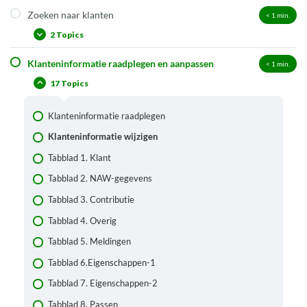
Zoeken naar klanten
< 1
min.
2 Topics
Klanteninformatie raadplegen en aanpassen
< 1
min.
Klant opzoeken via klantgegevens
17 Topics
Een andere klant opzoeken vanuit het klantendetailscherm
Klanteninformatie raadplegen
Klanteninformatie wijzigen
Tabblad 1. Klant
Tabblad 2. NAW-gegevens
Tabblad 3. Contributie
Tabblad 4. Overig
Tabblad 5. Meldingen
Tabblad 6.Eigenschappen-1
Tabblad 7. Eigenschappen-2
Tabblad 8. Passen