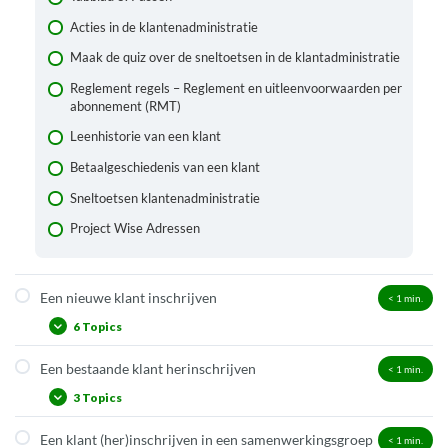
Acties in de klantenadministratie
Maak de quiz over de sneltoetsen in de klantadministratie
Reglement regels – Reglement en uitleenvoorwaarden per
abonnement (RMT)
Leenhistorie van een klant
Betaalgeschiedenis van een klant
Sneltoetsen klantenadministratie
Project Wise Adressen
Een nieuwe klant inschrijven
< 1
min.
6 Topics
Een bestaande klant herinschrijven
< 1
min.
Nieuwe klant inschrijven: scherm 1
3 Topics
Nieuwe klant inschrijven: scherm 2
Nieuwe klant inschrijven: scherm 3
Een klant (her)inschrijven in een samenwerkingsgroep
< 1
min.
Een abonnement hernieuwen