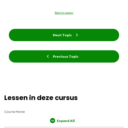
Back to Lesson
Next Topic
Previous Topic
Lessen in deze cursus
Course Home
Expand All
Lessons