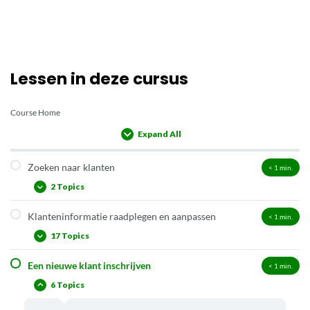
Lessen in deze cursus
Course Home
Expand All
Lessons
Zoeken naar klanten
< 1
min.
2 Topics
Klanteninformatie raadplegen en aanpassen
< 1
min.
Klant opzoeken via klantgegevens
17 Topics
Een andere klant opzoeken vanuit het klantendetailscherm
Een nieuwe klant inschrijven
< 1
min.
Klanteninformatie raadplegen
6 Topics
Klanteninformatie wijzigen