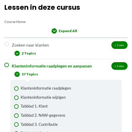
Lessen in deze cursus
Course Home
Expand All
Lessons
Zoeken naar klanten
< 1
min.
2 Topics
Klanteninformatie raadplegen en aanpassen
< 1
min.
Klant opzoeken via klantgegevens
17 Topics
Een andere klant opzoeken vanuit het klantendetailscherm
Klanteninformatie raadplegen
Klanteninformatie wijzigen
Tabblad 1. Klant
Tabblad 2. NAW-gegevens
Tabblad 3. Contributie