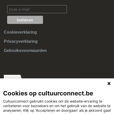
in de lijst
Hoe gaat het bibliotheeksysteem om met klassen,
leerkrachten, en leerlingen?
Ik wil een lener herinschrijven maar de knop Inschrijven is
grijs en niet-actief
Cookieverklaring
Privacyverklaring
Gebruiksvoorwaarden
Cookies op cultuurconnect.be
Cultuurconnect gebruikt cookies om de website-ervaring te
verbeteren voor bezoekers en om het gebruik van de website te
Cultuurconnect
analyseren. Klik op 'Accepteren en doorgaan' als je akkoord gaat