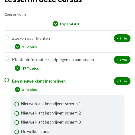
Course Home
Expand All
Lessons
Zoeken naar klanten
< 1
min.
2 Topics
Klanteninformatie raadplegen en aanpassen
< 1
min.
Klant opzoeken via klantgegevens
17 Topics
Een andere klant opzoeken vanuit het klantendetailscherm
Een nieuwe klant inschrijven
< 1
min.
Klanteninformatie raadplegen
6 Topics
Klanteninformatie wijzigen
Tabblad 1. Klant
Nieuwe klant inschrijven: scherm 1
Tabblad 2. NAW-gegevens
Nieuwe klant inschrijven: scherm 2
Tabblad 3. Contributie
Nieuwe klant inschrijven: scherm 3
Tabblad 4. Overig
De welkomstmail