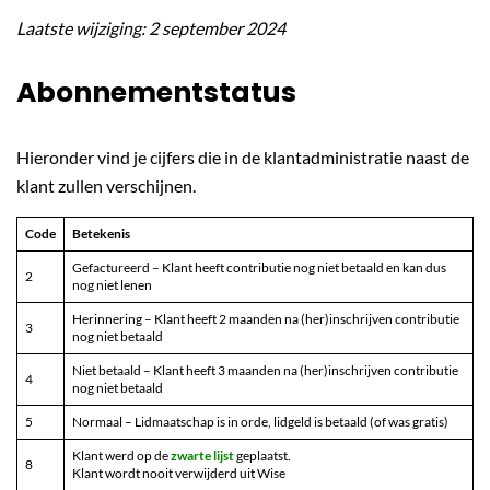
Laatste wijziging: 2 september 2024
Abonnementstatus
Hieronder vind je cijfers die in de klantadministratie naast de
klant zullen verschijnen.
Code
Betekenis
Gefactureerd – Klant heeft contributie nog niet betaald en kan dus
2
nog niet lenen
Herinnering – Klant heeft 2 maanden na (her)inschrijven contributie
3
nog niet betaald
Niet betaald – Klant heeft 3 maanden na (her)inschrijven contributie
4
nog niet betaald
5
Normaal – Lidmaatschap is in orde, lidgeld is betaald (of was gratis)
Klant werd op de
zwarte lijst
geplaatst.
8
Klant wordt nooit verwijderd uit Wise