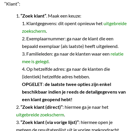
“Klant”:
“Zoek klant”
. Maak een keuze:
Klantgegevens: dit opent opnieuw het
uitgebreide
zoekscherm
.
Exemplaarnummer: ga naar de klant die een
bepaald exemplaar (als laatste) heeft uitgeleend.
Familieleden: ga naar de klanten waar een
relatie
mee is gelegd
.
Op hetzelfde adres: ga naar de klanten die
(identiek) hetzelfde adres hebben.
OPGELET
:
de laatste twee opties zijn enkel
beschikbaar indien je reeds de detailgegevens van
een klant geopend hebt!
“Zoek klant (direct)”
: hiermee ga je naar het
uitgebreide zoekscherm
.
“Zoek klant (via vorige lijst)”
: hiermee open je
meteen de resultatenlijst uit je vorige zoekopdracht.