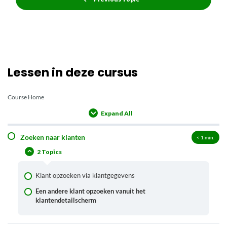
Lessen in deze cursus
Course Home
Expand All
Lessons
Zoeken naar klanten
< 1
min.
2 Topics
Klant opzoeken via klantgegevens
Een andere klant opzoeken vanuit het
klantendetailscherm