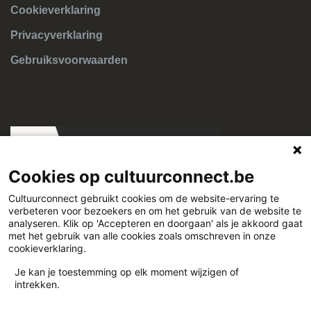
grijs en niet-actief
Cookieverklaring
Privacyverklaring
Gebruiksvoorwaarden
Cookies op cultuurconnect.be
Cultuurconnect gebruikt cookies om de website-ervaring te
verbeteren voor bezoekers en om het gebruik van de website te
Cultuurconnect
analyseren. Klik op 'Accepteren en doorgaan' als je akkoord gaat
met het gebruik van alle cookies zoals omschreven in onze
cookieverklaring.
Miriam Makebaplein 1 9000 Gent
Je kan je toestemming op elk moment wijzigen of
intrekken.
www.cultuurconnect.be