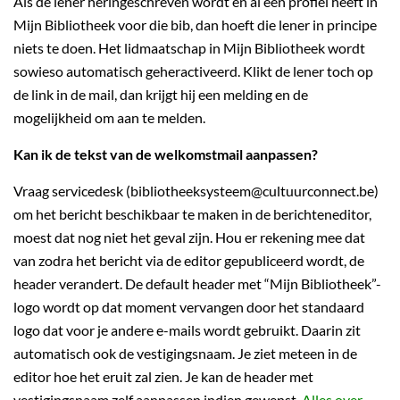
Als de lener heringeschreven wordt en al een profiel heeft in
Mijn Bibliotheek voor die bib, dan hoeft die lener in principe
niets te doen. Het lidmaatschap in Mijn Bibliotheek wordt
sowieso automatisch geheractiveerd. Klikt de lener toch op
de link in de mail, dan krijgt hij een melding en de
mogelijkheid om aan te melden.
Kan ik de tekst van de welkomstmail aanpassen?
Vraag servicedesk (bibliotheeksysteem@cultuurconnect.be)
om het bericht beschikbaar te maken in de berichteneditor,
moest dat nog niet het geval zijn. Hou er rekening mee dat
van zodra het bericht via de editor gepubliceerd wordt, de
header verandert. De default header met “Mijn Bibliotheek”-
logo wordt op dat moment vervangen door het standaard
logo dat voor je andere e-mails wordt gebruikt. Daarin zit
automatisch ook de vestigingsnaam. Je ziet meteen in de
editor hoe het eruit zal zien. Je kan de header met
vestigingsnaam zelf aanpassen indien gewenst.
Alles over