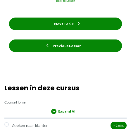
Back to Lesson
Next Topic
Previous Lesson
Lessen in deze cursus
Course Home
Expand All
Lessons
Zoeken naar klanten
< 1
min.