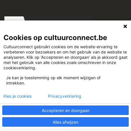
Cookies op cultuurconnect.be
Cultuurconnect gebruikt cookies om de website-ervaring te
verbeteren voor bezoekers en om het gebruik van de website te
Cultuurconnect
analyseren. Klik op 'Accepteren en doorgaan' als je akkoord gaat
met het gebruik van alle cookies zoals omschreven in onze
cookieverklaring.
Miriam Makebaplein 1 9000 Gent
Je kan je toestemming op elk moment wijzigen of
intrekken.
www.cultuurconnect.be
Kies je cookies
Privacyverklaring
Accepteren en doorgaan
Alles afwijzen
Theme:
Illdy
.
© Cultuurconnect