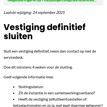
Veelgestelde vragen en tips
Aanpassingen configuratie via servicedesk
Vestig
Laatste wijziging: 24 september 2025
Vestiging definitief
sluiten
Sluit een vestiging definitief, neem dan contact op met de
servicedesk.
Doe dit minstens 4 weken voor de sluiting.
Geef volgende informatie mee:
Sluitingsdatum
Zit de instantie in een samenwerkingsverband?
Heeft de vestiging zelfuitleentoestellen of
betaalautomaten en zo ja, wat gaat daarmee gebeuren?