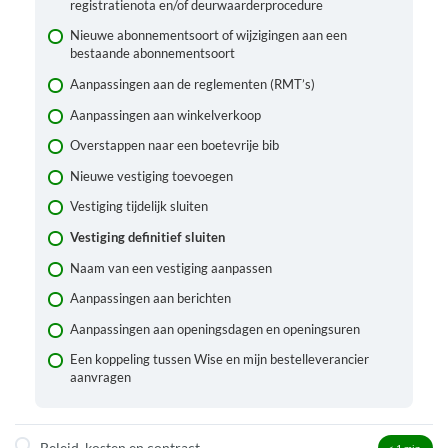
registratienota en/of deurwaarderprocedure
Hoe lang worden gegevens van leners bewaard?
Nieuwe abonnementsoort of wijzigingen aan een
Hoe geven leners aan of ze hun leenhistoriek in het
bestaande abonnementsoort
Bibliotheeksysteem al dan niet bewaard willen zien?
Aanpassingen aan de reglementen (RMT’s)
Maakt het Bibliotheeksysteem gebruik van
persoonsgegevens van de eID of het rijksregisternummer?
Aanpassingen aan winkelverkoop
Welke logging is er voorzien in het systeem?
Overstappen naar een boetevrije bib
Hoe is het verkeer naar en binnen het Bibliotheeksysteem
Nieuwe vestiging toevoegen
beveiligd?
Vestiging tijdelijk sluiten
Wat is het paswoordbeleid voor bibliotheekmedewerkers?
Vestiging definitief sluiten
Wat is het wachtwoordbeleid voor leners?
Naam van een vestiging aanpassen
Ziet een andere bibliotheek mijn leners?
Aanpassingen aan berichten
Hoe stemt de lener in met het gebruik van de eID als
Aanpassingen aan openingsdagen en openingsuren
bibkaart?
Een koppeling tussen Wise en mijn bestelleverancier
In welke gevallen mag de bibliotheek persoonsgegevens
aanvragen
uit het bibliotheeksysteem aan derden doorgeven?
Mag je als bibliotheek de gegevens zien van een klant die
geen lid is in jouw bibliotheek of regiobib?
Beleid, kosten en contract
< 1
min.