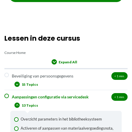
Lessen in deze cursus
Course Home
Expand All
Lessons
Beveiliging van persoonsgegevens
< 1
min.
15 Topics
Aanpassingen configuratie via servicedesk
< 1
min.
Welke persoonsgegevens worden er bewaard in het
bibliotheeksysteem?
13 Topics
Hoe informeert de bibliotheek de lener over het gebruik
van zijn gegevens in het Bibliotheeksysteem?
Overzicht parameters in het bibliotheeksysteem
Kan een lener zijn gegevens opvragen?
Activeren of aanpassen van materiaalvergoedingsnota,