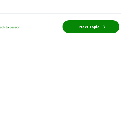
.
Next Topic
ack to Lesson