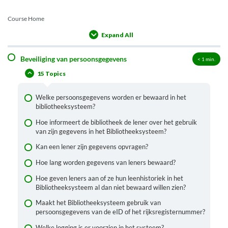
Course Home
Expand All
Lessons
Beveiliging van persoonsgegevens
< 1
min.
15 Topics
Welke persoonsgegevens worden er bewaard in het
bibliotheeksysteem?
Hoe informeert de bibliotheek de lener over het gebruik
van zijn gegevens in het Bibliotheeksysteem?
Kan een lener zijn gegevens opvragen?
Hoe lang worden gegevens van leners bewaard?
Hoe geven leners aan of ze hun leenhistoriek in het
Bibliotheeksysteem al dan niet bewaard willen zien?
Maakt het Bibliotheeksysteem gebruik van
persoonsgegevens van de eID of het rijksregisternummer?
Welke logging is er voorzien in het systeem?