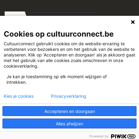
Cookies op cultuurconnect.be
Cultuurconnect gebruikt cookies om de website-ervaring te
verbeteren voor bezoekers en om het gebruik van de website te
Cultuurconnect
analyseren. Klik op 'Accepteren en doorgaan' als je akkoord gaat
met het gebruik van alle cookies zoals omschreven in onze
cookieverklaring.
Miriam Makebaplein 1 9000 Gent
Je kan je toestemming op elk moment wijzigen of
intrekken.
www.cultuurconnect.be
Kies je cookies
Privacyverklaring
Accepteren en doorgaan
Alles afwijzen
Theme:
Illdy
.
© Cultuurconnect
Powered by