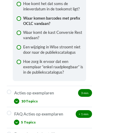
veld klopt niet. Wat kan ik doen?
Locatie en status (Groep 1)
Hoe komt het dat soms de
inleverdatum in de toekomst ligt?
Hoe voer ik een Daisy in van de
Plaatsing (Groep 2)
luisterpuntbibliotheek?
Waar komen barcodes met prefix
Materiaalsoort, Blokkering
OCLC vandaan?
Hoe voer ik een Fundel in?
algemeen, Bijlage (Groep 3)
Waar komt de kast Conversie Rest
Hoe maak ik niet-uitleenbare
Aanschaf- en collectiegegevens
vandaan?
exemplaren zichtbaar in de
(Groep 4)
catalogus zonder fysieke barcode?
Een wijziging in Wise stroomt niet
Codes en blokkades voor
door naar de publiekscatalogus
uitleeneigenschappen
exemplaren(Groep 5)
Hoe zorg ik ervoor dat een
exemplaar “enkel raadpleegbaar” is
Notities bij een exemplaar
in de publiekscatalogus?
Inleverdatum
Sneltoetsen exemplaren
Acties op exemplaren
3
min.
Exemplaar statussen en hun
10 Topics
weergave in de publiekscatalogus
Materiaal, reglementregels,
FAQ Acties op exemplaren
< 1
min.
Hoe zie je welke acties je op een
reglementmaterialen, RMT’s
exemplaar kan doen?
5 Topics
Innemen via de optie gebruikt ter
Exemplaren omlabelen
plaatse