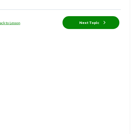
Next Topic
ack to Lesson