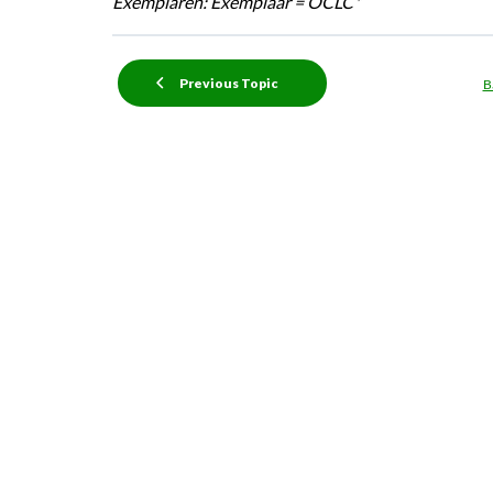
Exemplaren: Exemplaar = OCLC*
Previous Topic
B