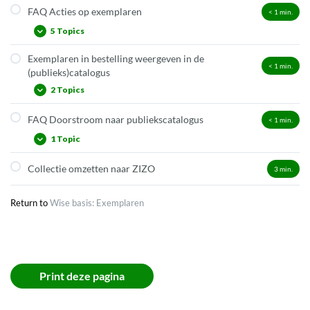
FAQ Acties op exemplaren
< 1
min.
5 Topics
Exemplaren in bestelling weergeven in de
Hoe ga ik om met uitgesorteerde exemplaren?
< 1
min.
(publieks)catalogus
Hoe verplaats ik exemplaren naar een andere vestiging?
2 Topics
Hoe zet ik exemplaren ‘In verwerking’?
FAQ Doorstroom naar publiekscatalogus
< 1
min.
Exemplaar bestellen
Hoe plaats ik exemplaren in Magazijn?
1 Topic
Exemplaar doorzetten naar de catalogus
Inventarisatie
Collectie omzetten naar ZIZO
3
min.
Welke info stroomt de volgende dag door naar de
publiekscatalogus?
Return to
Wise basis: Exemplaren
Print deze pagina