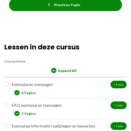
Previous Topic
Lessen in deze cursus
Course Home
Expand All
Lessons
Exemplaren toevoegen
< 1
min.
6 Topics
FAQ exemplaren toevoegen
< 1
min.
Twee manieren om exemplaren toe te voegen
7 Topics
Het koppelscherm: exemplaarinformatie
Exemplaren koppelen
Exemplaarinformatie raadplegen en bewerken
< 1
min.
Hoe toon ik een reeksnummer in de plaatsbeschrijving?