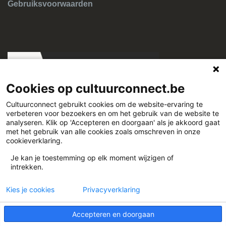
Gebruiksvoorwaarden
Cookies op cultuurconnect.be
Cultuurconnect gebruikt cookies om de website-ervaring te
verbeteren voor bezoekers en om het gebruik van de website te
Cultuurconnect
analyseren. Klik op 'Accepteren en doorgaan' als je akkoord gaat
met het gebruik van alle cookies zoals omschreven in onze
cookieverklaring.
Miriam Makebaplein 1 9000 Gent
Je kan je toestemming op elk moment wijzigen of
intrekken.
www.cultuurconnect.be
Kies je cookies
Privacyverklaring
Accepteren en doorgaan