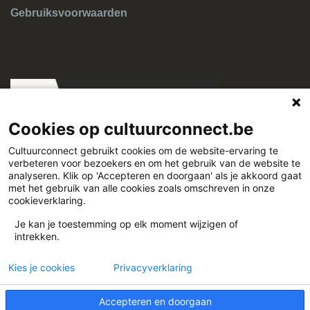
Gebruiksvoorwaarden
Cookies op cultuurconnect.be
Cultuurconnect gebruikt cookies om de website-ervaring te
verbeteren voor bezoekers en om het gebruik van de website te
Cultuurconnect
analyseren. Klik op 'Accepteren en doorgaan' als je akkoord gaat
met het gebruik van alle cookies zoals omschreven in onze
cookieverklaring.
Miriam Makebaplein 1 9000 Gent
Je kan je toestemming op elk moment wijzigen of
intrekken.
www.cultuurconnect.be
Kies je cookies
Privacyverklaring
Accepteren en doorgaan