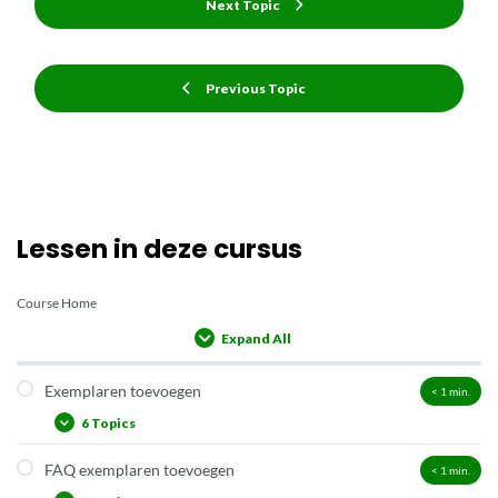
Next Topic
Previous Topic
Lessen in deze cursus
Course Home
Expand All
Lessons
Exemplaren toevoegen
< 1
min.
6 Topics
FAQ exemplaren toevoegen
< 1
min.
Twee manieren om exemplaren toe te voegen