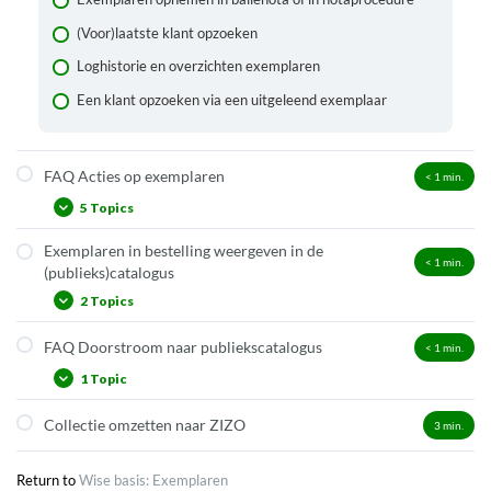
publiekscatalogus
(Voor)laatste klant opzoeken
Materiaal, reglementregels, reglementmaterialen, RMT’s
Loghistorie en overzichten exemplaren
Innemen via de optie gebruikt ter plaatse
Een klant opzoeken via een uitgeleend exemplaar
FAQ Acties op exemplaren
< 1
min.
5 Topics
Exemplaren in bestelling weergeven in de
Hoe ga ik om met uitgesorteerde exemplaren?
< 1
min.
(publieks)catalogus
Hoe verplaats ik exemplaren naar een andere vestiging?
2 Topics
Hoe zet ik exemplaren ‘In verwerking’?
FAQ Doorstroom naar publiekscatalogus
< 1
min.
Exemplaar bestellen
Hoe plaats ik exemplaren in Magazijn?
1 Topic
Exemplaar doorzetten naar de catalogus
Inventarisatie
Collectie omzetten naar ZIZO
3
min.
Welke info stroomt de volgende dag door naar de
publiekscatalogus?
Return to
Wise basis: Exemplaren