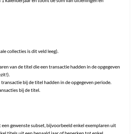
n 1 kalenderjaar en toont de som van uitleningen en
le collecties is dit veld leeg).
aren van de titel die een transactie hadden in de opgegeven
it!).
n transactie bij de titel hadden in de opgegeven periode.
nsacties bij de titel.
tot een gewenste subset, bijvoorbeeld enkel exemplaren uit
el titels uit een bepaald jaar of beperken tot enkel