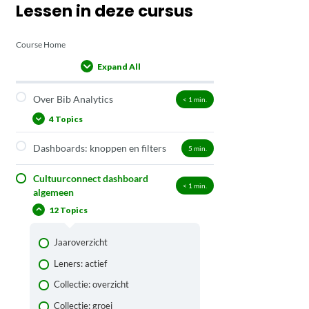
Lessen in deze cursus
Course Home
Expand All
Lessons
Over Bib Analytics
< 1
min.
4 Topics
Dashboards: knoppen en filters
5
min.
Data
Toegang tot de data
Cultuurconnect dashboard
< 1
min.
algemeen
Doorontwikkeling
12 Topics
Webinar Introductie Bib Analytics
Jaaroverzicht
Leners: actief
Collectie: overzicht
Collectie: groei