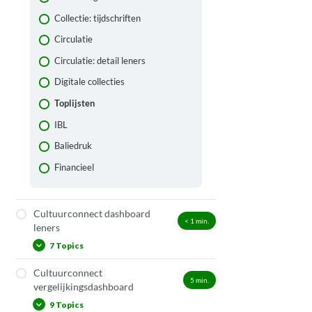
Collectie: tijdschriften
Circulatie
Circulatie: detail leners
Digitale collecties
Toplijsten
IBL
Baliedruk
Financieel
Cultuurconnect dashboard
< 1
min.
leners
7 Topics
Cultuurconnect
Actieve leners
5
min.
vergelijkingsdashboard
Transacties per lener
9 Topics