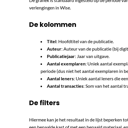
De grafiek is standaard ingesteld op de periode va
verlengingen in Wise.
De kolommen
Titel
: Hoofdtitel van de publicatie.
Auteur
: Auteur van de publicatie (bij digita
Publicatiejaar
: Jaar van uitgave.
Aantal exemplaren
: Uniek aantal exempl
periode (dus niet het aantal exemplaren in bez
Aantal leners
: Uniek aantal leners die ee
Aantal transacties
: Som van het aantal tra
De filters
Hiermee kan je het resultaat in de lijst beperken 
een bepaalde kast of met een bepaald materiaal, enk