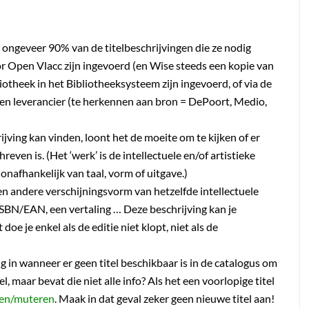
l ongeveer 90% van de titelbeschrijvingen die ze nodig
or Open Vlacc zijn ingevoerd (en Wise steeds een kopie van
iotheek in het Bibliotheeksysteem zijn ingevoerd, of via de
n leverancier (te herkennen aan bron = DePoort, Medio,
rijving kan vinden, loont het de moeite om te kijken of er
reven is. (Het ‘werk’ is de intellectuele en/of artistieke
n onafhankelijk van taal, vorm of uitgave.)
een andere verschijningsvorm van hetzelfde intellectuele
 ISBN/EAN, een vertaling … Deze beschrijving kan je
doe je enkel als de editie niet klopt, niet als de
ng in wanneer er geen titel beschikbaar is in de catalogus om
el, maar bevat die niet alle info? Als het een voorlopige titel
len/muteren
. Maak in dat geval zeker geen nieuwe titel aan!