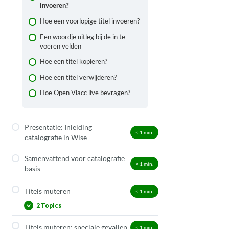
invoeren?
Hoe een voorlopige titel invoeren?
Een woordje uitleg bij de in te
voeren velden
Hoe een titel kopiëren?
Hoe een titel verwijderen?
Hoe Open Vlacc live bevragen?
Presentatie: Inleiding
< 1
min.
catalografie in Wise
Samenvattend voor catalografie
< 1
min.
basis
Titels muteren
< 1
min.
2 Topics
Titels muteren: speciale gevallen
< 1
min.