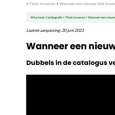
>
Titels invoeren
>
Wanneer een nieuwe titel invoe
Wise basis: Catalografie
Titels invoeren
Wanneer een nieuwe
Laatste aanpassing: 20 juni 2023
Wanneer een nieuwe
Dubbels in de catalogus ve