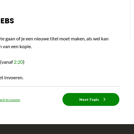
 EBS
te gaan of je een nieuwe titel moet maken, als wel kan
n van een kopie.
 (vanaf
2:20
)
et invoeren.
Next Topic
ack to Lesson