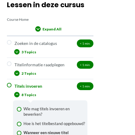
Lessen in deze cursus
Course Home
Expand All
Lessons
Zoeken in de catalogus
< 1
min.
3 Topics
Titelinformatie raadplegen
< 1
min.
Zoeken in de catalogus
2 Topics
De resultatenlijst
Filteren in de catalogus
Titels invoeren
< 1
min.
Het titeldetailscherm
8 Topics
Het titelmuteerscherm
Wie mag titels invoeren en
bewerken?
Hoe is het titelbestand opgebouwd?
Wanneer een nieuwe titel