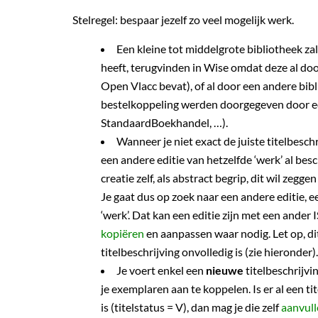
Stelregel: bespaar jezelf zo veel mogelijk werk.
Een kleine tot middelgrote bibliotheek za
heeft, terugvinden in Wise omdat deze al do
Open Vlacc bevat), of al door een andere bibl
bestelkoppeling werden doorgegeven door ee
StandaardBoekhandel, …).
Wanneer je niet exact de juiste titelbesch
een andere editie van hetzelfde ‘werk’ al besch
creatie zelf, als abstract begrip, dit wil zegge
Je gaat dus op zoek naar een andere editie, 
‘werk’. Dat kan een editie zijn met een ander
kopiëren
en aanpassen waar nodig. Let op, dit 
titelbeschrijving onvolledig is (zie hieronder).
Je voert enkel een
nieuwe
titelbeschrijvi
je exemplaren aan te koppelen. Is er al een tit
is (titelstatus = V), dan mag je die zelf
aanvul