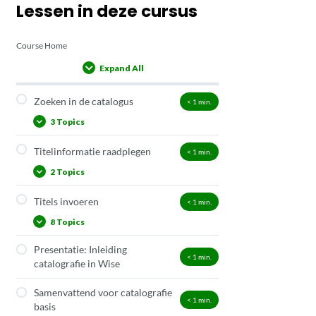
Lessen in deze cursus
Course Home
Expand All
Lessons
Zoeken in de catalogus
< 1
min.
3 Topics
Titelinformatie raadplegen
< 1
min.
Zoeken in de catalogus
2 Topics
De resultatenlijst
Filteren in de catalogus
Titels invoeren
< 1
min.
Het titeldetailscherm
8 Topics
Het titelmuteerscherm
Presentatie: Inleiding
Wie mag titels invoeren en
< 1
min.
catalografie in Wise
bewerken?
Hoe is het titelbestand opgebouwd?
Samenvattend voor catalografie
< 1
min.
basis
Wanneer een nieuwe titel invoeren?