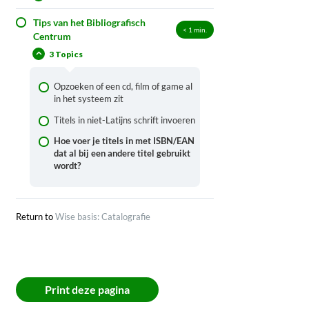
Tips van het Bibliografisch
Een vertelkoffer of andere ‘kit’
< 1
min.
Centrum
aanmaken
3 Topics
Hoe maak ik een e-reader met
vaste set e-boeken aan?
Opzoeken of een cd, film of game al
Twee keer hetzelfde resultaat in de
in het systeem zit
wise-catalogus
Titels in niet-Latijns schrift invoeren
DVD-boxen invoeren
Hoe voer je titels in met ISBN/EAN
Waarom zie ik een andere cover in
dat al bij een andere titel gebruikt
Wise dan in de publiekscatalogus?
wordt?
Wat zijn lokale onderwerpen?
Ik vind twee titelbeschrijvingen
Return to
Wise basis: Catalografie
voor hetzelfde materiaal, wat moet
ik doen?
Hoe kan ik de Scat-code
aanpassen?
Hoe moet ik publicaties met
Print deze pagina
aanvullingen (= losbladige werken)
invoeren?