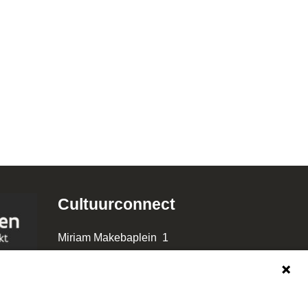
Cultuurconnect
Miriam Makebaplein 1
9000 Gent
www.cultuurconnect.be