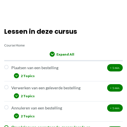
Lessen in deze cursus
Course Home
Expand All
Lessons
Plaatsen van een bestelling
< 1
min.
2 Topics
Verwerken van een geleverde bestelling
< 1
min.
Bij een leverancier zonder bestelkoppeling
2 Topics
Bij een leverancier met een bestelkoppeling
Annuleren van een bestelling
< 1
min.
Koppelen van exemplaren met status I: “gewoon” koppelen
2 Topics
Koppelen van exemplaren met status T/A: koppelen met
bestelbestanden