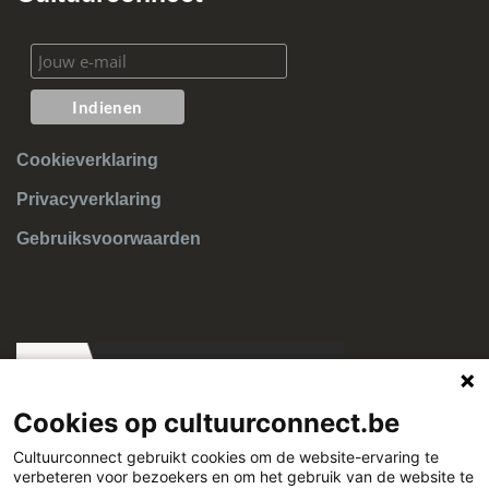
Wat met de kastklare exemplaren die tevens een
voorgeprogrammeerde tag hebben en voorzien werden
van een barcode?
Wat als ik exemplaren onder het verkeerde budget heb
gekoppeld?
Wat als ik een verkeerd bedrag heb meegegeven bij het
Cookieverklaring
koppelen van mijn exemplaar?
Privacyverklaring
Wat betekenen bestelexemplaren met de status “Besteld
SO”?
Gebruiksvoorwaarden
Cookies op cultuurconnect.be
Cultuurconnect gebruikt cookies om de website-ervaring te
verbeteren voor bezoekers en om het gebruik van de website te