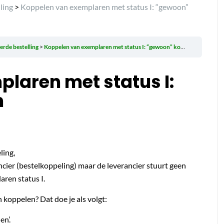
ling
>
Koppelen van exemplaren met status I: “gewoon”
erde bestelling
Koppelen van exemplaren met status I: “gewoon” koppelen
laren met status I:
n
ling,
ancier (bestelkoppeling) maar de leverancier stuurt geen
ren status I.
 koppelen? Dat doe je als volgt:
en’.