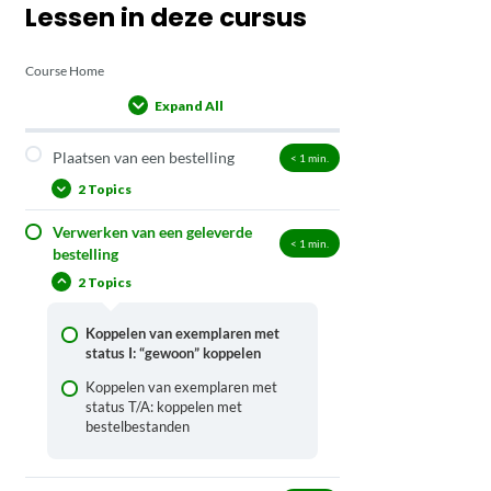
Lessen in deze cursus
Course Home
Expand All
Lessons
Plaatsen van een bestelling
< 1
min.
2 Topics
Verwerken van een geleverde
Bij een leverancier zonder
< 1
min.
bestelling
bestelkoppeling
2 Topics
Bij een leverancier met een
bestelkoppeling
Koppelen van exemplaren met
status I: “gewoon” koppelen
Koppelen van exemplaren met
status T/A: koppelen met
bestelbestanden