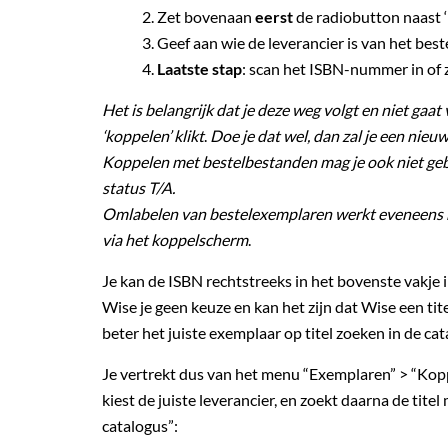
Zet bovenaan
eerst
de radiobutton naast ‘
Geef aan wie de leverancier is van het bes
Laatste stap
: scan het ISBN-nummer in of z
Het is belangrijk dat je deze weg volgt en niet gaa
‘koppelen’ klikt
.
Doe je dat wel, dan zal je een nieu
Koppelen met bestelbestanden mag je ook niet ge
status T/A.
Omlabelen van bestelexemplaren werkt eveneens ni
via het koppelscherm
.
Je kan de ISBN rechtstreeks in het bovenste vakje 
Wise je geen keuze en kan het zijn dat Wise een ti
beter het juiste exemplaar op titel zoeken in de cat
Je vertrekt dus van het menu “Exemplaren” > “Koppe
kiest de juiste leverancier, en zoekt daarna de tite
catalogus”: