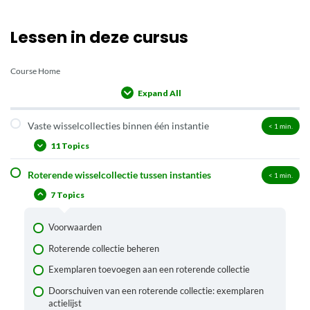
Lessen in deze cursus
Course Home
Expand All
Lessons
Vaste wisselcollecties binnen één instantie
< 1
min.
11 Topics
Roterende wisselcollectie tussen instanties
< 1
min.
Vaste wisselcollectie aanmaken
7 Topics
Collectiedetailscherm vaste collectie
Exemplaren toevoegen aan een vaste wisselcollectie
Voorwaarden
Wisselcollectie leveren aan een vestiging
Roterende collectie beheren
Wisselcollectie meteen uitlenen aan een klant, zoals een
Exemplaren toevoegen aan een roterende collectie
instelling of een klas
Doorschuiven van een roterende collectie: exemplaren
Exemplaren van een vaste wisselcollectie uitlenen en
actielijst
innemen