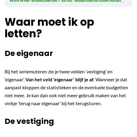
Word Wiser: Wisselcollecties
‘Ad hoc’ wisselcollectie tussen instanties
Waar
Waar moet ik op
letten?
De eigenaar
Bij het seriemuteren zie je twee velden ‘vestiging’ en
‘eigenaar’.
Van het veld ‘eigenaar’ blijf je af.
Wanneer je dat
aanpast kloppen de statistieken en de eventuele budgetten
niet meer. Je kan dan ook niet meer gebruik maken van het
vinkje ’terug naar eigenaar’ bij het terugsturen.
De vestiging