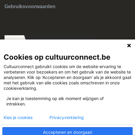
Gebruiksvoorwaarden
Cookies op cultuurconnect.be
Cultuurconnect gebruikt cookies om de website-ervaring te
verbeteren voor bezoekers en om het gebruik van de website te
Cultuurconnect
analyseren. Klik op 'Accepteren en doorgaan' als je akkoord gaat
met het gebruik van alle cookies zoals omschreven in onze
cookieverklaring.
Miriam Makebaplein 1 9000 Gent
Je kan je toestemming op elk moment wijzigen of
intrekken.
www.cultuurconnect.be
Kies je cookies
Privacyverklaring
Accepteren en doorgaan