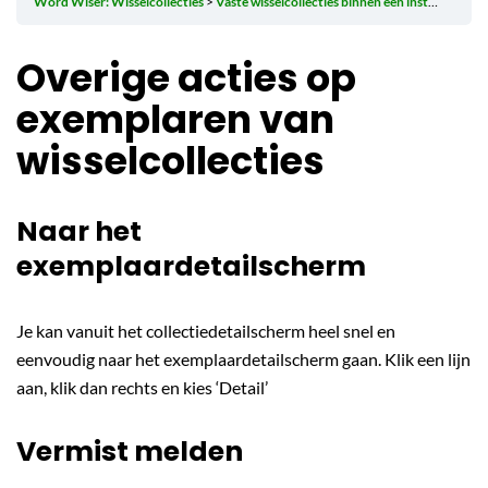
Word Wiser: Wisselcollecties
Vaste wisselcollecties binnen één instantie
Ove
Overige acties op
exemplaren van
wisselcollecties
Naar het
exemplaardetailscherm
Je kan vanuit het collectiedetailscherm heel snel en
eenvoudig naar het exemplaardetailscherm gaan. Klik een lijn
aan, klik dan rechts en kies ‘Detail’
Vermist melden