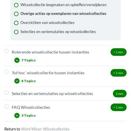
Wisselcollectie leegmaken en opheffen/verwijderen
Overige acties op exemplaren van wisselcollecties
Overzichten van wisselcollecties
Selecties en seriemutaties op wisselcollecties
Roterende wisselcollectie tussen instanties
< 1
min.
7 Topics
‘Ad hoc’ wisselcollectie tussen instanties
< 1
min.
Voorwaarden
4 Topics
Roterende collectie beheren
Exemplaren toevoegen aan een roterende collectie
Selecties en seriemutaties op wisselcollecties
2
min.
Voorwaarden
Doorschuiven van een roterende collectie: exemplaren
Invoeren en terugsturen via seriemutaties
actielijst
FAQ Wisselcollecties
< 1
min.
Waar moet ik op letten?
Afvoeren van exemplaren in een roterende collectie
3 Topics
Overzichten en statistieken
Overzichten
Return to
Word Wiser: Wisselcollecties
Kan de route van een roterende wisselcollectie aangepast