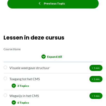
Previous Topic
Lessen in deze cursus
Course Home
Expand All
Lessons
Visuele weergave structuur
< 1
min.
Toegang tot het CMS
< 1
min.
3 Topics
Wegwijs in het CMS
< 1
min.
Aanmelden
6 Topics
Menu Kijker