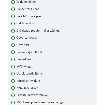
Widgets delen
Een pagina bewerken via de ‘frontend’ (via de ‘Ausy Builder
knop’)
Banner met knop
URL en URL-alias
Bericht in de kijker
Een pagina dupliceren
Call to action
Een pagina taggen
Catalogus zoekformulier widget
Covercarrousel
Coverlijst
Eenvoudige inhoud
Embedden
FAQ-widget
Gerelateerde items
Introductiewidget
Item in de kijker
Laatste aanwinstenblok
Mijn Leestipper homepagina-widget