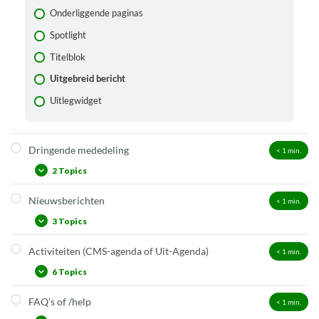
Onderliggende paginas
Spotlight
Titelblok
Uitgebreid bericht
Uitlegwidget
Dringende mededeling
< 1
min.
2 Topics
Nieuwsberichten
< 1
min.
Plaatsen of bewerken
3 Topics
Tips en weetjes
Activiteiten (CMS-agenda of Uit-Agenda)
< 1
min.
Nieuwsbericht toevoegen
6 Topics
Bewerken, verwijderen en opmaak
Nieuwsberichten: overzichtspagina
FAQ’s of /help
< 1
min.
CMS- of Uit-agenda?