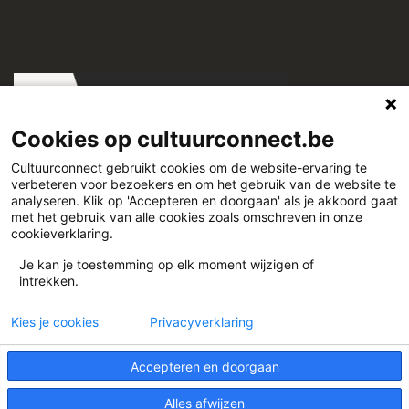
Cookies op cultuurconnect.be
Cultuurconnect gebruikt cookies om de website-ervaring te
verbeteren voor bezoekers en om het gebruik van de website te
Cultuurconnect
analyseren. Klik op 'Accepteren en doorgaan' als je akkoord gaat
met het gebruik van alle cookies zoals omschreven in onze
cookieverklaring.
Miriam Makebaplein 1 9000 Gent
Je kan je toestemming op elk moment wijzigen of
intrekken.
www.cultuurconnect.be
Kies je cookies
Privacyverklaring
Accepteren en doorgaan
Alles afwijzen