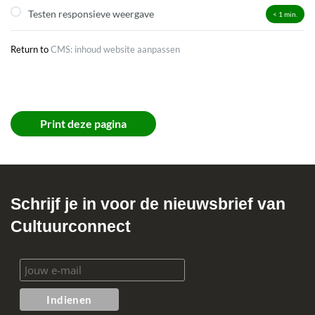
Inhoud importeren
Testen responsieve weergave
< 1
min.
Richtlijnen bij inhoud delen
Return to
CMS: inhoud website aanpassen
Suggereren widgets
Suggereren formulieren
Print deze pagina
Schrijf je in voor de nieuwsbrief van
Cultuurconnect