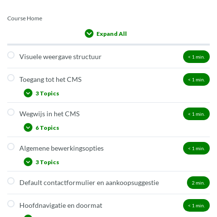
Course Home
Expand All
Lessons
Visuele weergave structuur
< 1
min.
Toegang tot het CMS
< 1
min.
3 Topics
Wegwijs in het CMS
< 1
min.
Aanmelden
6 Topics
Menu Kijker
Menu Beheerder en Redacteur
Algemene bewerkingsopties
< 1
min.
Profiel
3 Topics
Dashboard
Inhoud
Default contactformulier en aankoopsuggestie
2
min.
Revisies (versiebeheer)
Dringende mededeling
Inhoud vertalen
Hoofdnavigatie en doormat
< 1
min.
Structuur
Planneropties