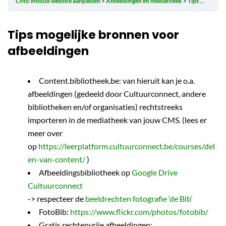
CMS: inhoud website aanpassen
Afbeeldingen en mediatheek
Tips mogelijke bronnen voor afbeeldingen
Tips mogelijke bronnen voor
afbeeldingen
Content.bibliotheek.be: van hieruit kan je o.a.
afbeeldingen (gedeeld door Cultuurconnect, andere
bibliotheken en/of organisaties) rechtstreeks
importeren in de mediatheek van jouw CMS. (lees er
meer over
op
https://leerplatform.cultuurconnect.be/courses/del
en-van-content/
)
Afbeeldingsbibliotheek op
Google Drive
Cultuurconnect
-> respecteer de
beeldrechten fotografie ‘de Bib’
FotoBib:
https://www.flickr.com/photos/fotobib/
Gratis rechtenvrije afbeeldingen: