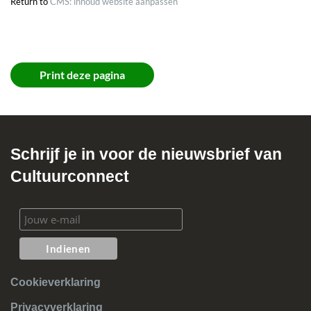
Return to
CMS: inhoud website aanpassen
Suggereren widgets
Suggereren formulieren
Print deze pagina
Schrijf je in voor de nieuwsbrief van
Cultuurconnect
Cookieverklaring
Privacyverklaring