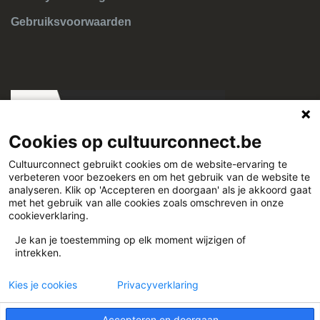
Gebruiksvoorwaarden
Cookies op cultuurconnect.be
Cultuurconnect gebruikt cookies om de website-ervaring te
verbeteren voor bezoekers en om het gebruik van de website te
Cultuurconnect
analyseren. Klik op 'Accepteren en doorgaan' als je akkoord gaat
met het gebruik van alle cookies zoals omschreven in onze
cookieverklaring.
Miriam Makebaplein 1 9000 Gent
Je kan je toestemming op elk moment wijzigen of
intrekken.
www.cultuurconnect.be
Kies je cookies
Privacyverklaring
Accepteren en doorgaan