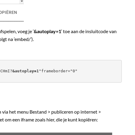
fspelen, voeg je ‘
&autoplay=1
‘ toe aan de insluitcode van
olgt na ‘embed/’).
pCHmI?
&autoplay=1
"frameborder="0" 

n via het menu Bestand > publiceren op internet >
et om een iframe zoals hier, die je kunt kopiëren: