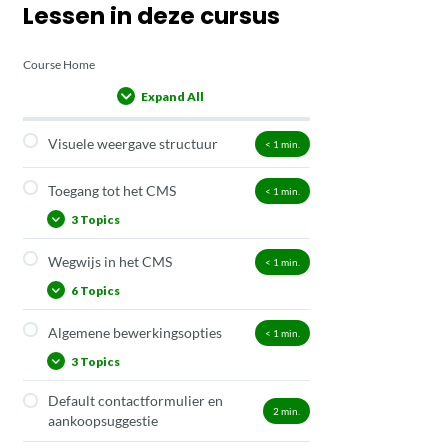
Lessen in deze cursus
Course Home
Expand All
Lessons
Visuele weergave structuur
< 1
min.
Toegang tot het CMS
< 1
min.
3 Topics
Wegwijs in het CMS
< 1
min.
Aanmelden
6 Topics
Menu Kijker
Menu Beheerder en Redacteur
Algemene bewerkingsopties
< 1
min.
Profiel
3 Topics
Dashboard
Inhoud
Default contactformulier en
Revisies (versiebeheer)
2
min.
aankoopsuggestie
Dringende mededeling
Inhoud vertalen