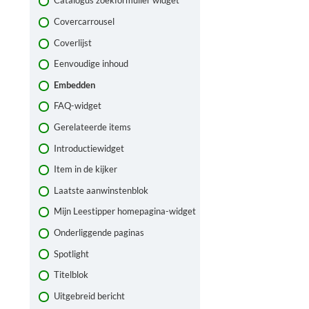
Catalogus zoekformulier widget
Een pagina dupliceren
Covercarrousel
Een pagina taggen
Coverlijst
Eenvoudige inhoud
Embedden
FAQ-widget
Gerelateerde items
Introductiewidget
Item in de kijker
Laatste aanwinstenblok
Mijn Leestipper homepagina-widget
Onderliggende paginas
Spotlight
Titelblok
Uitgebreid bericht