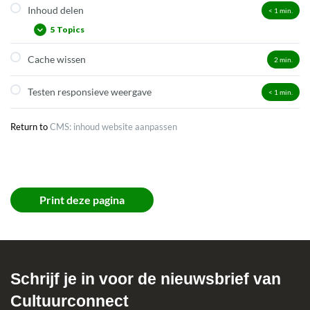
Inhoud delen
< 1
min.
Mediatheek CMS
5 Topics
Afbeeldingen en pdf’s uit mediatheek CMS gebruiken
Tips mogelijke bronnen voor afbeeldingen
Cache wissen
2
min.
Content.bibliotheek.be
Inhoud importeren
Testen responsieve weergave
< 1
min.
Richtlijnen bij inhoud delen
Return to
CMS: inhoud website aanpassen
Suggereren widgets
Suggereren formulieren
Print deze pagina
Schrijf je in voor de nieuwsbrief van
Cultuurconnect