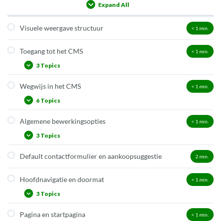
Expand All
Lessons
Visuele weergave structuur
< 1
min.
Toegang tot het CMS
< 1
min.
3 Topics
Wegwijs in het CMS
< 1
min.
Aanmelden
6 Topics
Menu Kijker
Menu Beheerder en Redacteur
Algemene bewerkingsopties
< 1
min.
Profiel
3 Topics
Dashboard
Inhoud
Default contactformulier en aankoopsuggestie
2
min.
Revisies (versiebeheer)
Dringende mededeling
Inhoud vertalen
Hoofdnavigatie en doormat
< 1
min.
Structuur
Planneropties
3 Topics
Site instellingen
Pagina en startpagina
< 1
min.
Aanpassen menu’s