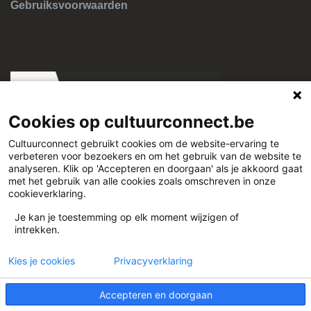
Gebruiksvoorwaarden
Cookies op cultuurconnect.be
Cultuurconnect gebruikt cookies om de website-ervaring te
verbeteren voor bezoekers en om het gebruik van de website te
Cultuurconnect
analyseren. Klik op 'Accepteren en doorgaan' als je akkoord gaat
met het gebruik van alle cookies zoals omschreven in onze
cookieverklaring.
Miriam Makebaplein 1 9000 Gent
Je kan je toestemming op elk moment wijzigen of
intrekken.
www.cultuurconnect.be
Kies je cookies
Privacyverklaring
Accepteren en doorgaan