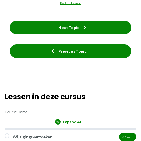
Back to Course
Next Topic
Previous Topic
Lessen in deze cursus
Course Home
Expand All
Lessons
Wijzigingsverzoeken
< 1
min.