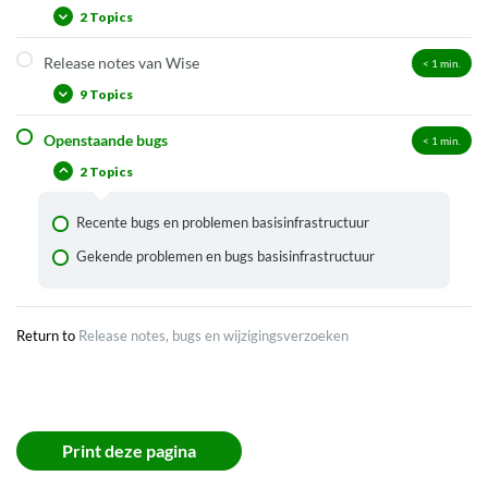
2 Topics
Release notes van Wise
< 1
min.
Volgende versie van Wise
9 Topics
Niet weerhouden wijzigingsverzoeken
Openstaande bugs
< 1
min.
Recentste release Wise
2 Topics
Releases Wise 2026
Releases Wise 2025
Recente bugs en problemen basisinfrastructuur
Releases Wise 2024
Gekende problemen en bugs basisinfrastructuur
Releases Wise 2023
Releases Wise 2022
Return to
Release notes, bugs en wijzigingsverzoeken
Releases Wise 2021
Releases Wise 2020
Releases Wise 2019
Print deze pagina