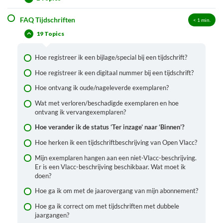
Opzoeken van een tijdschrift
Registreren van een tijdschriftabonnement
FAQ Tijdschriften
< 1
min.
Retro invoer
Ontvangen van exemplaren
19 Topics
Ingebonden jaargangen
Verwijderen/opschonen van een tijdschriftabonnement
Hoe registreer ik een bijlage/special bij een tijdschrift?
Stopzetten van een tijdschriftabonnement
Hoe registreer ik een digitaal nummer bij een tijdschrift?
Hoe ontvang ik oude/nageleverde exemplaren?
Wat met verloren/beschadigde exemplaren en hoe
ontvang ik vervangexemplaren?
Hoe verander ik de status ‘Ter inzage’ naar ‘Binnen’?
Hoe herken ik een tijdschriftbeschrijving van Open Vlacc?
Mijn exemplaren hangen aan een niet-Vlacc-beschrijving.
Er is een Vlacc-beschrijving beschikbaar. Wat moet ik
doen?
Hoe ga ik om met de jaarovergang van mijn abonnement?
Hoe ga ik correct om met tijdschriften met dubbele
jaargangen?