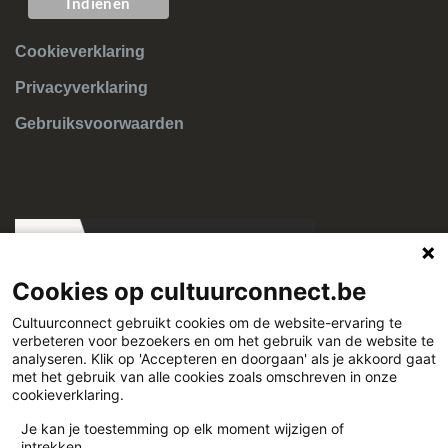
Cookieverklaring
Privacyverklaring
Gebruiksvoorwaarden
Cookies op cultuurconnect.be
Cultuurconnect gebruikt cookies om de website-ervaring te
verbeteren voor bezoekers en om het gebruik van de website te
Cultuurconnect
analyseren. Klik op 'Accepteren en doorgaan' als je akkoord gaat
met het gebruik van alle cookies zoals omschreven in onze
cookieverklaring.
Miriam Makebaplein 1 9000 Gent
Je kan je toestemming op elk moment wijzigen of
intrekken.