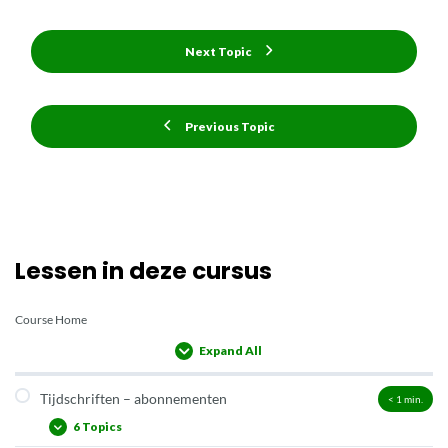
Next Topic
Previous Topic
Lessen in deze cursus
Course Home
Expand All
Lessons
Tijdschriften – abonnementen
< 1
min.
6 Topics