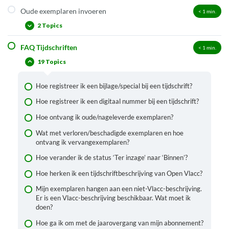
Oude exemplaren invoeren
< 1
min.
Hoe werkt de tijdschriftenmodule van Wise?
2 Topics
Opzoeken van een tijdschrift
Registreren van een tijdschriftabonnement
FAQ Tijdschriften
< 1
min.
Retro invoer
Ontvangen van exemplaren
19 Topics
Ingebonden jaargangen
Verwijderen/opschonen van een tijdschriftabonnement
Hoe registreer ik een bijlage/special bij een tijdschrift?
Stopzetten van een tijdschriftabonnement
Hoe registreer ik een digitaal nummer bij een tijdschrift?
Hoe ontvang ik oude/nageleverde exemplaren?
Wat met verloren/beschadigde exemplaren en hoe
ontvang ik vervangexemplaren?
Hoe verander ik de status ‘Ter inzage’ naar ‘Binnen’?
Hoe herken ik een tijdschriftbeschrijving van Open Vlacc?
Mijn exemplaren hangen aan een niet-Vlacc-beschrijving.
Er is een Vlacc-beschrijving beschikbaar. Wat moet ik
doen?
Hoe ga ik om met de jaarovergang van mijn abonnement?