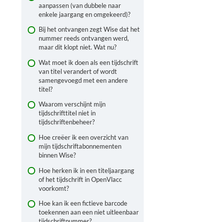
aanpassen (van dubbele naar
enkele jaargang en omgekeerd)?
Bij het ontvangen zegt Wise dat het
nummer reeds ontvangen werd,
maar dit klopt niet. Wat nu?
Wat moet ik doen als een tijdschrift
van titel verandert of wordt
samengevoegd met een andere
titel?
Waarom verschijnt mijn
tijdschrifttitel niet in
tijdschriftenbeheer?
Hoe creëer ik een overzicht van
mijn tijdschriftabonnementen
binnen Wise?
Hoe herken ik in een titeljaargang
of het tijdschrift in OpenVlacc
voorkomt?
Hoe kan ik een fictieve barcode
toekennen aan een niet uitleenbaar
tijdschriftnummer?