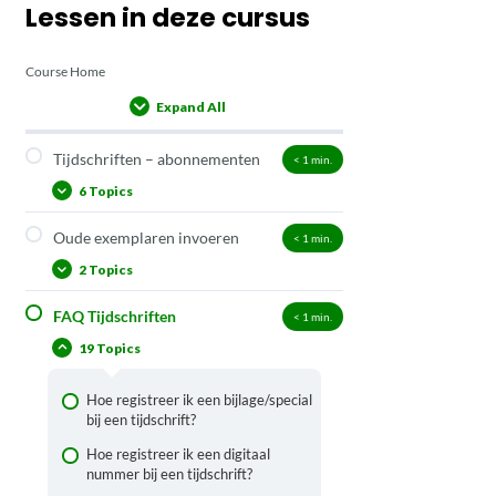
Lessen in deze cursus
Course Home
Expand All
Lessons
Tijdschriften – abonnementen
< 1
min.
6 Topics
Oude exemplaren invoeren
< 1
min.
Hoe werkt de tijdschriftenmodule
van Wise?
2 Topics
Opzoeken van een tijdschrift
FAQ Tijdschriften
< 1
min.
Retro invoer
Registreren van een
19 Topics
tijdschriftabonnement
Ingebonden jaargangen
Ontvangen van exemplaren
Hoe registreer ik een bijlage/special
Verwijderen/opschonen van een
bij een tijdschrift?
tijdschriftabonnement
Hoe registreer ik een digitaal
Stopzetten van een
nummer bij een tijdschrift?
tijdschriftabonnement