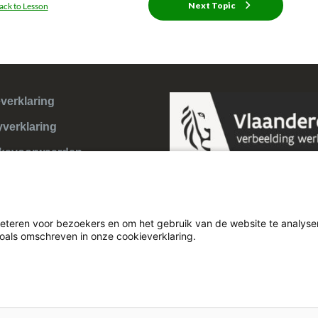
Next Topic
ack to Lesson
verklaring
yverklaring
ksvoorwaarden
eteren voor bezoekers en om het gebruik van de website te analyser
zoals omschreven in onze cookieverklaring.
Theme:
Illdy
.
© Cultuurconnect