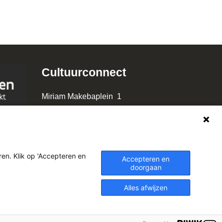
Cultuurconnect
Miriam Makebaplein 1
9000 Gent
www.cultuurconnect.be
en. Klik op 'Accepteren en
Accepteren en
doorgaan
Alles afwijzen