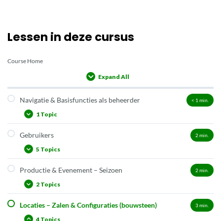
Lessen in deze cursus
Course Home
Expand All
Lessons
Navigatie & Basisfuncties als beheerder
< 1
min.
1 Topic
Gebruikers
2
min.
Bulkbewerkingen
5 Topics
Productie & Evenement – Seizoen
2
min.
Gebruiker activeren na foutieve wachtwoordpogingen
2 Topics
Twee types promotoren: gebruiker en organisatie
Promotors (gebruiker) aanmaken en beheren
Locaties – Zalen & Configuraties (bouwsteen)
3
min.
Wachtlijstbeheer
Externe gebruiker of promotor met meer rechten
4 Topics