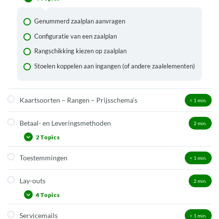
Secundaire productie
Verkoopcijfers producten doorgeven aan promotoren
Genummerd zaalplan aanvragen
Configuratie van een zaalplan
Rangschikking kiezen op zaalplan
Stoelen koppelen aan ingangen (of andere zaalelementen)
Kaartsoorten – Rangen – Prijsschema’s
< 1
min.
Betaal- en Leveringsmethoden
2
min.
2 Topics
Toestemmingen
< 1
min.
Betaalmethode factuur
Betaalmethode overschrijving
Lay-outs
2
min.
4 Topics
Servicemails
< 1
min.
Lay-out tickets: toegang, cadeaukaart, product)