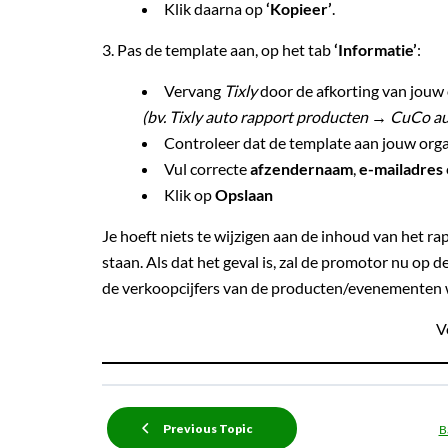
Klik daarna op
‘Kopieer’
.
3. Pas de template aan, op het tab
‘Informatie’
:
Vervang
Tixly
door de afkorting van jouw 
(bv. Tixly auto rapport producten → CuCo a
Controleer dat de template aan jouw orga
Vul correcte
afzendernaam
,
e-mailadres
Klik op
Opslaan
Je hoeft niets te wijzigen aan de inhoud van het ra
staan. Als dat het geval is, zal de promotor nu op 
de verkoopcijfers van de producten/evenementen 
V
Previous Topic
B