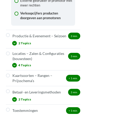
Externe gebruiker of promotor met
meer rechten
Verkoopcijfers producten
doorgeven aan promotoren
Productie & Evenement – Seizoen
2
min.
2 Topics
Locaties – Zalen & Configuraties
Wachtlijstbeheer
3
min.
(bouwsteen)
Secundaire productie
4 Topics
Kaartsoorten – Rangen –
Genummerd zaalplan aanvragen
< 1
min.
Prijsschema’s
Configuratie van een zaalplan
Betaal- en Leveringsmethoden
2
min.
Rangschikking kiezen op zaalplan
2 Topics
Stoelen koppelen aan ingangen (of
andere zaalelementen)
Toestemmingen
< 1
min.
Betaalmethode factuur