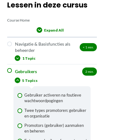
Lessen in deze cursus
Course Home
Expand All
Lessons
Navigatie & Basisfuncties als
< 1
min.
beheerder
1 Topic
Gebruikers
2
min.
Bulkbewerkingen
5 Topics
Gebruiker activeren na foutieve
wachtwoordpogingen
Twee types promotoren: gebruiker
en organisatie
Promotors (gebruiker) aanmaken
en beheren