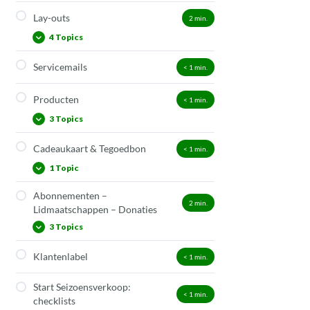
Betaalmethode overschrijving
Lay-outs
2
min.
4 Topics
Servicemails
< 1
min.
Lay-out tickets: toegang,
cadeaukaart, product)
Producten
< 1
min.
Lay-out facturatie documenten
3 Topics
Lay-out e-mailtemplates
Lay-out mobiel ticket
Cadeaukaart & Tegoedbon
< 1
min.
Product verkopen via de webshop
1 Topic
Product als up-sell
Product als verplicht onderdeel
Abonnementen –
Stappenplan: cadeaukaart correct
2
min.
Lidmaatschappen – Donaties
instellen
3 Topics
Klantenlabel
< 1
min.
Lidmaatschap aanmaken in 5
stappen
Start Seizoensverkoop:
Donatie opzetten
< 1
min.
checklists