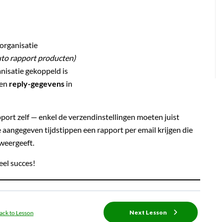
organisatie
uto rapport producten)
nisatie gekoppeld is
en
reply-gegevens
in
pport zelf — enkel de verzendinstellingen moeten juist
de aangegeven tijdstippen een rapport per email krijgen die
weergeeft.
eel succes!
Next Lesson
ack to Lesson