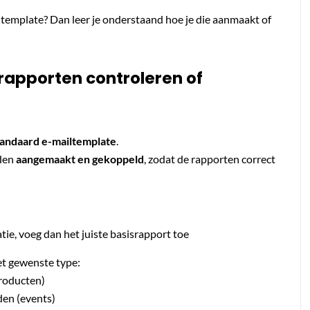
iltemplate? Dan leer je onderstaand hoe je die aanmaakt of
apporten controleren of
tandaard e-mailtemplate
.
rden
aangemaakt en gekoppeld
, zodat de rapporten correct
tie, voeg dan het juiste basisrapport toe
et gewenste type:
producten)
den (events)