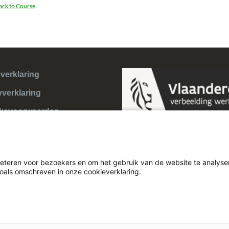
ack to Course
verklaring
yverklaring
ksvoorwaarden
eteren voor bezoekers en om het gebruik van de website te analyser
zoals omschreven in onze cookieverklaring.
Theme:
Illdy
.
© Cultuurconnect