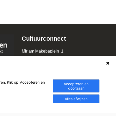
Cultuurconnect
Miriam Makebaplein 1
9000 Gent
www.cultuurconnect.be
en. Klik op 'Accepteren en
Accepteren en
doorgaan
Alles afwijzen