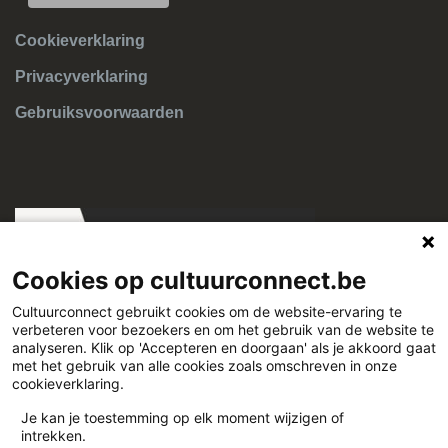
Cookieverklaring
Privacyverklaring
Gebruiksvoorwaarden
Cookies op cultuurconnect.be
Cultuurconnect gebruikt cookies om de website-ervaring te
verbeteren voor bezoekers en om het gebruik van de website te
Cultuurconnect
analyseren. Klik op 'Accepteren en doorgaan' als je akkoord gaat
met het gebruik van alle cookies zoals omschreven in onze
cookieverklaring.
Miriam Makebaplein 1 9000 Gent
Je kan je toestemming op elk moment wijzigen of
intrekken.
www.cultuurconnect.be