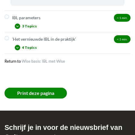
IBL parameters
< 1
min.
3 Topics
‘Het vernieuwde IBL in de praktijk’
< 1
min.
Gebruiker
4 Topics
Collectie
Prijs
Return to
Wise basis: IBL met Wise
Juni 2022
Najaar 2022
Begin 2023
2024: IBL parameters
Print deze pagina
Schrijf je in voor de nieuwsbrief van