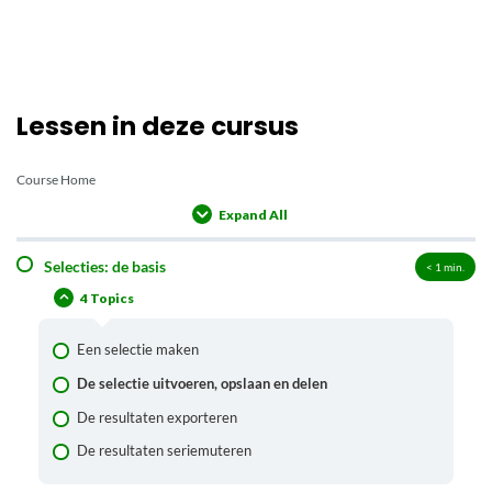
Lessen in deze cursus
Course Home
Expand All
Lessons
Selecties: de basis
< 1
min.
4 Topics
Een selectie maken
De selectie uitvoeren, opslaan en delen
De resultaten exporteren
De resultaten seriemuteren