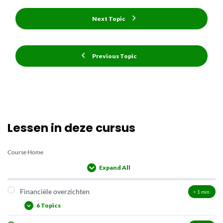
Next Topic
Previous Topic
Lessen in deze cursus
Course Home
Expand All
Lessons
Financiële overzichten
< 1
min.
6 Topics