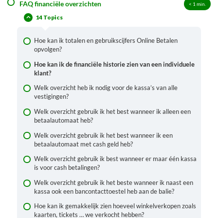
FAQ financiële overzichten
< 1
min.
Basisbegrippen voor financiële overzichten
14 Topics
Codes financiële organisatie/dagboeken
Financieel overzicht (BE) en Financiële details
Hoe kan ik totalen en gebruikscijfers Online Betalen
opvolgen?
Kasdetails
Hoe kan ik de financiële historie zien van een individuele
Het journaaloverzicht: een overzicht met BTW
klant?
Andere nuttige overzichten
Welk overzicht heb ik nodig voor de kassa’s van alle
vestigingen?
Welk overzicht gebruik ik het best wanneer ik alleen een
betaalautomaat heb?
Welk overzicht gebruik ik het best wanneer ik een
betaalautomaat met cash geld heb?
Welk overzicht gebruik ik best wanneer er maar één kassa
is voor cash betalingen?
Welk overzicht gebruik ik het beste wanneer ik naast een
kassa ook een bancontacttoestel heb aan de balie?
Hoe kan ik gemakkelijk zien hoeveel winkelverkopen zoals
kaarten, tickets … we verkocht hebben?