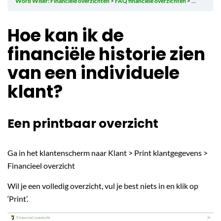
Word Wiser: Financiële overzichten
FAQ financiële overzichten
Hoe kan ik 
Hoe kan ik de
financiële historie zien
van een individuele
klant?
Een printbaar overzicht
Ga in het klantenscherm naar Klant > Print klantgegevens >
Financieel overzicht
Wil je een volledig overzicht, vul je best niets in en klik op
‘Print’.