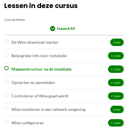
Lessen in deze cursus
Course Home
Expand All
Lessons
De Wise download starten
3
min.
Belangrijke info voor installatie
< 1
min.
Mappenstructuur na de installatie
< 1
min.
Opstarten en aanmelden
< 1
min.
Controleren of Wise goed werkt
< 1
min.
Wise installeren in een netwerk-omgeving
3
min.
Wise configureren
< 1
min.