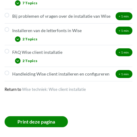
7 Topics
Bij problemen of vragen over de installatie van Wise
< 1
min.
Configuratiescherm openen
Tabblad Poorteigenschappen
Installeren van de letterfonts in Wise
< 1
min.
Tabblad Balieprofielen
2 Topics
Tabblad Voorkeuren
FAQ Wise client installatie
< 1
min.
Op Windows
Tabblad Log & debug
2 Topics
Op Mac
Tabblad Randapparaten
Handleiding Wise client installeren en configureren
Barcodescanners configureren
< 1
min.
Alternatieve productieclient installeren
Hoe kan ik het afrekenblok aanpassen aan de optimale
Return to
Wise techniek: Wise client installatie
betaalsituatie aan de balie?
Print deze pagina