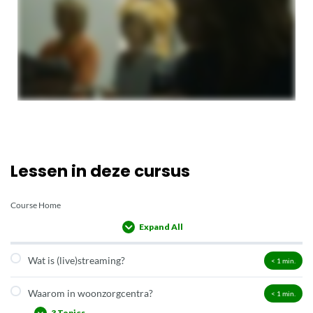
Lessen in deze cursus
Course Home
Expand All
Wat is (live)streaming?
< 1
min.
Waarom in woonzorgcentra?
< 1
min.
3 Topics