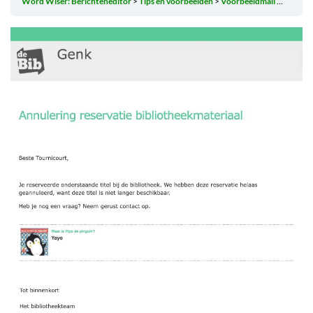
Word Wiser: Berichteneditor
Tips en voorbeelden
Voorbeeldmail reserveringsannuleringsbericht