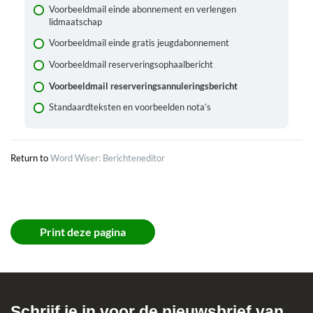
Voorbeeldmail einde abonnement en verlengen
Hoe kan ik de tekst van brieven laten afwijken voor
lidmaatschap
minderjarige klanten?
Voorbeeldmail einde gratis jeugdabonnement
Kan ik de berichteneditor ook op de testserver
uitproberen?
Voorbeeldmail reserveringsophaalbericht
Kan ik de teksten al op voorhand klaarzetten in de editor?
Voorbeeldmail reserveringsannuleringsbericht
Ik heb in de editor aanpassingen gedaan, en toch blijft Wise
Standaardteksten en voorbeelden nota’s
de oude versie van het bericht gebruiken
Return to
Word Wiser: Berichteneditor
Print deze pagina
Schrijf je in voor de nieuwsbrief van