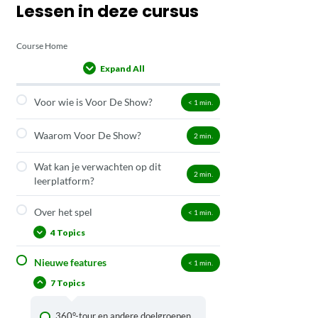
Lessen in deze cursus
Course Home
Expand All
Lessons
Voor wie is Voor De Show?
< 1
min.
Waarom Voor De Show?
2
min.
Wat kan je verwachten op dit
2
min.
leerplatform?
Over het spel
< 1
min.
4 Topics
Nieuwe features
< 1
min.
Virtuele wandeling in cultuurhuis
7 Topics
Spelopdrachten
De leerkracht als coach van het spel
360°-tour en andere doelgroepen